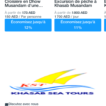
Croisière en Dhow
Excursion de pêche à
Musandam d'une
Khasab Musandam
journée complète
v
À partir de
170 AED
À partir de
1 900 AED
À
c
150 AED
/ Par personne
1 700 AED
/ jour
Économisez jusqu'à
Économisez jusqu'à
12%
11%
Discutez avec nous